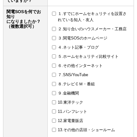
ていますか？
関電SOSを何でお
１.すでにホームセキュリティを設置さ
知り
れている知人・友人
になりましたか？
（複数選択可）
２.知り合いのハウスメーカー・工務店
３.関電SOSのホームページ
４.ネット記事・ブログ
５.ホームセキュリティ比較サイト
６.その他インターネット
７.SNS/YouTube
８.テレビＣＭ・番組
９.金融機関
10.東洋テック
11.パンフレット
12.家電量販店
13.その他の店頭・ショールーム