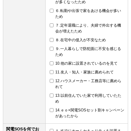
が多くなったため
６.転勤や出張で家をあける機会が多い
ため
７.定年退職により、夫婦で外出する機
会が増えたため
８.在宅中の侵入が不安なため
９.一人暮らしで防犯面に不安を感じる
ため
10.他の家に設置されているのを見て
11.友人・知人・家族に薦められて
12.ハウスメーカー・工務店等に薦めら
れて
13.以前住んでいた家で利用していたた
め
14.ｅｏ×関電SOSセット割キャンペーン
があったから
関電SOSを何でお
１.すでにホームセキュリティを設置さ